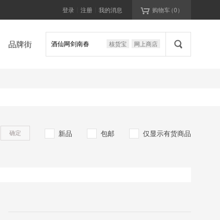

登录
注册
我的消息
购物车
（
0
）
|
|

品牌街
核货宝
网上商店
新品
包邮
仅显示有货商品
确定