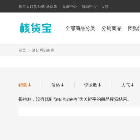
核货宝订货系统-基础版
资讯中心
帮助中心
反馈
|
|
|
全部商品分类
分销商品
团购
首页
>
酒仙网剑南春
销量
价格
评论数
人气




很抱歉，没有找到“
”为关键字的商品搜索结果。
酒仙网剑南春