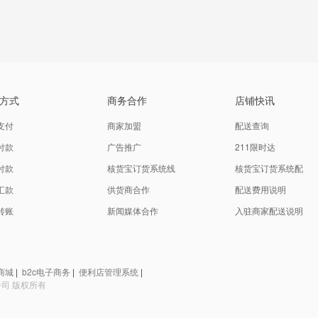
方式
商务合作
店铺快讯
支付
商家加盟
配送查询
付款
广告推广
211限时达
付款
核货宝订货系统线
核货宝订货系统配
汇款
供货商合作
配送费用说明
转账
新闻媒体合作
入驻商家配送说明
商城
|
b2c电子商务
|
便利店管理系统
|
限公司 版权所有