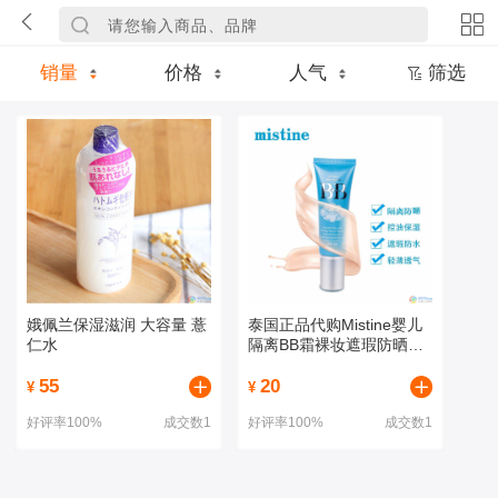
销量
价格
人气
筛选
娥佩兰保湿滋润 大容量 薏
泰国正品代购Mistine婴儿
仁水
隔离BB霜裸妆遮瑕防晒美
白保湿控油轻薄
55
20
¥
¥
好评率100%
成交数1
好评率100%
成交数1