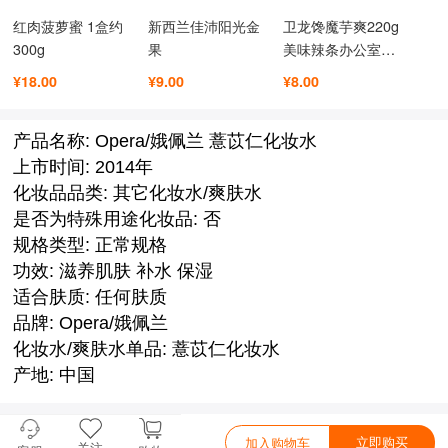
红肉菠萝蜜 1盒约
新西兰佳沛阳光金
卫龙馋魔芋爽220g
300g
果
美味辣条办公室休
闲小吃零食魔芋丝
¥18.00
¥9.00
¥8.00
香麻辣素毛肚
产品名称: Opera/娥佩兰 薏苡仁化妆水
上市时间: 2014年
化妆品品类: 其它化妆水/爽肤水
是否为特殊用途化妆品: 否
规格类型: 正常规格
功效: 滋养肌肤 补水 保湿
适合肤质: 任何肤质
品牌: Opera/娥佩兰
化妆水/爽肤水单品: 薏苡仁化妆水
产地: 中国
立即购买
加入购物车
关注