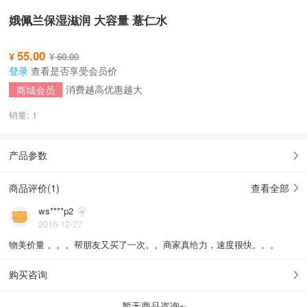
娥佩兰保湿滋润 大容量 薏仁水
55.00
¥
¥ 60.00
登录
查看是否享受会员价
消费越高优惠越大
商城会员
销量: 1
产品参数
商品评价(
1
)
查看全部
ws****p2
2016-12-27
物美价量 。。。帮朋友又买了一次。。商家真给力，速度很快。。。
购买咨询
暂无商品咨询~