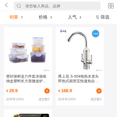
销量
价格
人气
筛选
密封保鲜盒六件套冰箱收
甬上花 S-X04电热水龙头
纳盒塑料长方形微波炉饭
即热式厨房宝快速热自来
盒
水加热器小厨宝
29.9
168.9
¥
¥
好评率100%
成交数0
好评率100%
成交数0