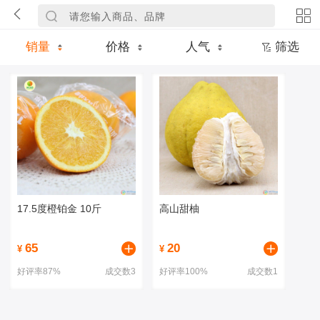
销量
价格
人气
筛选
17.5度橙铂金 10斤
高山甜柚
65
20
¥
¥
好评率87%
成交数3
好评率100%
成交数1