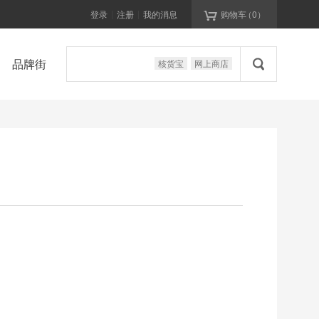

登录
注册
我的消息
购物车
（
0
）
|
|

品牌街
核货宝
网上商店