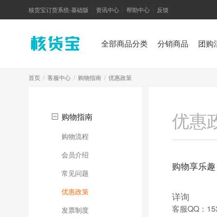
核货宝订货系统-基础版
资讯中心
帮助中心
反馈
|
|
|
全部商品分类
分销商品
团购
首页
/
客服中心
/
购物指南
/
优惠政策
优惠
购物指南
购物流程
会员介绍
购物享乐趣
常见问题
优惠政策
详询
客服QQ：153
发票制度