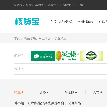
核货宝订货系统-基础版
资讯中心
帮助中心
反馈
|
|
|
全部商品分类
分销商品
团购
首页
>
时蔬水果、网上菜场
>
美食净菜
品牌：
果臻优品
绿叶水果
鲜
价格：
销量
价格
评论数
人气




对不起，对应商品分类或筛选组合下没有商品