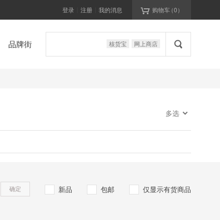

登录
注册
我的消息
购物车
（
0
）
|
|

品牌街
核货宝
网上商店

多选
新品
包邮
仅显示有货商品
确定