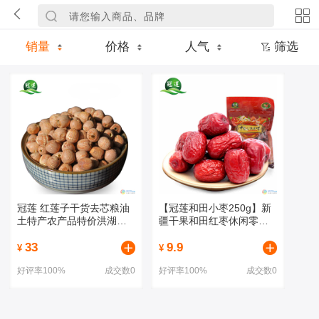
销量
价格
人气
筛选
冠莲 红莲子干货去芯粮油
【冠莲和田小枣250g】新
土特产农产品特价洪湖莲
疆干果和田红枣休闲零食
子
干果新疆特产一等
33
9.9
¥
¥
好评率100%
成交数0
好评率100%
成交数0