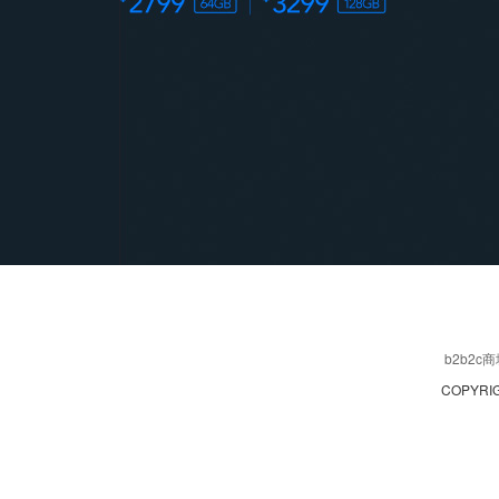
b2b2c
COPYR