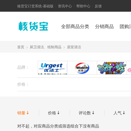
核货宝订货系统-基础版
资讯中心
帮助中心
反馈
|
|
|
全部商品分类
分销商品
团购
首页
>
厨卫清洁、纸制用品
>
居室清洁
品牌：
优洁士
威露士
海
价格：
销量
价格
评论数
人气




对不起，对应商品分类或筛选组合下没有商品