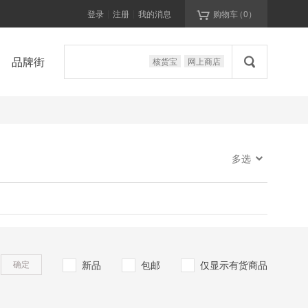

登录
注册
我的消息
购物车
（
0
）
|
|

品牌街
核货宝
网上商店

多选
新品
包邮
仅显示有货商品
确定