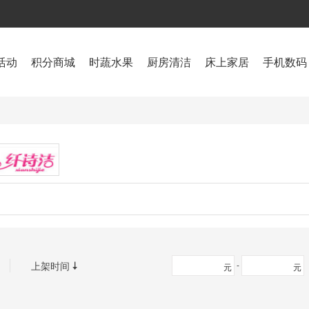
活动
积分商城
时蔬水果
厨房清洁
床上家居
手机数码
之梦
纤诗洁
上架时间
-

元
元