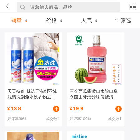
销量
价格
人气
筛选
天天特价 魅洁干洗剂羽绒
三金西瓜霜漱口水除口臭
服清洗剂免水洗衣物去油
杀菌去牙渍异味便携清新
渍衣服2瓶装
口气
13.8
19.9
¥
¥
好评率60%
成交数1
好评率100%
成交数1