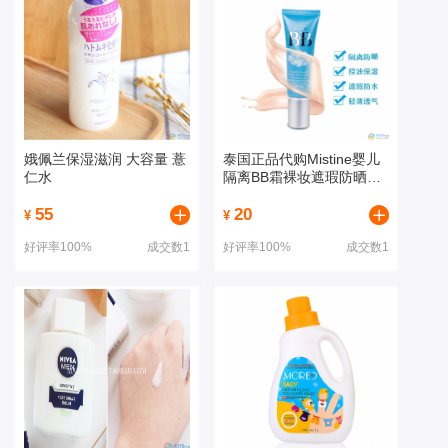
娥佩兰保湿滋润 大容量 薏
泰国正品代购Mistine婴儿
仁水
隔离BB霜裸妆遮瑕防晒美
白保湿控油轻薄
55
20
¥
¥
好评率100%
成交数1
好评率100%
成交数1