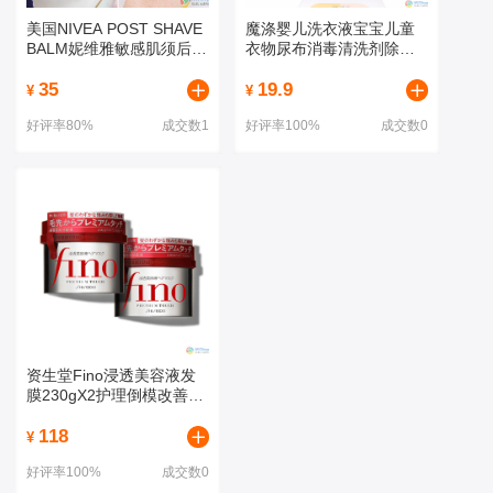
美国NIVEA POST SHAVE
魔涤婴儿洗衣液宝宝儿童
BALM妮维雅敏感肌须后乳
衣物尿布消毒清洗剂除菌
100ML 可做妆前乳
1kg
35
19.9
¥
¥
好评率80%
成交数1
好评率100%
成交数0
资生堂Fino浸透美容液发
膜230gX2护理倒模改善毛
躁护发柔顺组合装
118
¥
好评率100%
成交数0