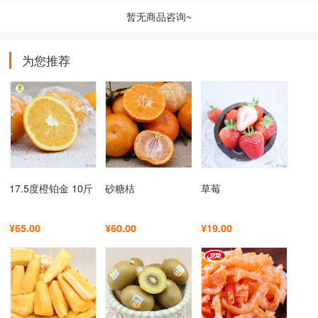
暂无商品咨询~
为您推荐
17.5度橙铂金 10斤
砂糖桔
草莓
¥65.00
¥60.00
¥19.00