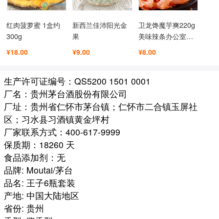
红肉菠萝蜜 1盒约
新西兰佳沛阳光金
卫龙馋魔芋爽220g
300g
果
美味辣条办公室休
闲小吃零食魔芋丝
¥18.00
¥9.00
¥8.00
香麻辣素毛肚
生产许可证编号：QS5200 1501 0001
厂名：贵州茅台酒股份有限公司
厂址：贵州省仁怀市茅台镇；仁怀市二合镇玉屏社
区；习水县习酒镇黄金坪村
厂家联系方式：400-617-9999
保质期：18260 天
食品添加剂：无
品牌: Moutai/茅台
品名: 王子6瓶套装
产地: 中国大陆地区
省份: 贵州