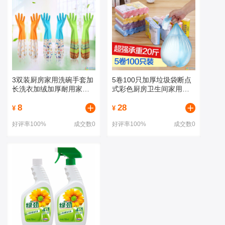
3双装厨房家用洗碗手套加
5卷100只加厚垃圾袋断点
长洗衣加绒加厚耐用家务
式彩色厨房卫生间家用塑
手套清洁加长
料袋中大号
8
28
¥
¥
好评率100%
成交数0
好评率100%
成交数0