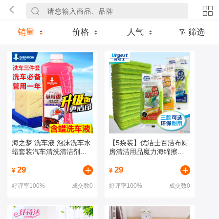
销量
价格
人气
筛选
海之梦 洗车液 泡沫洗车水
【5袋装】优洁士百洁布厨
蜡套装汽车清洗清洁剂去
房清洁用品魔力海绵擦清
污浓缩大桶用品
洁布双面海绵刷
29
29
¥
¥
好评率100%
成交数0
好评率100%
成交数0